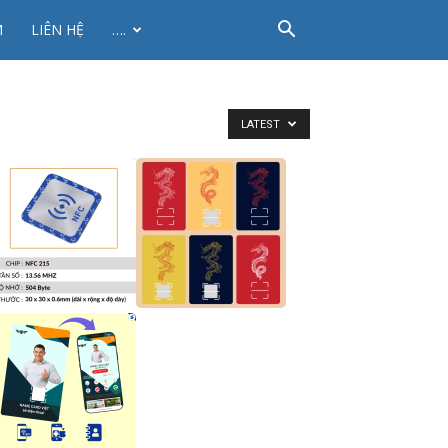
M
LIÊN HỆ
….
LATEST