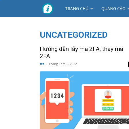
CTY
TRANG CHỦ
QUẢNG CÁO
NHƠN
UNCATEGORIZED
MỸ
Hướng dẫn lấy mã 2FA, thay mã
2FA
tts
-
Tháng Tám 2, 2022