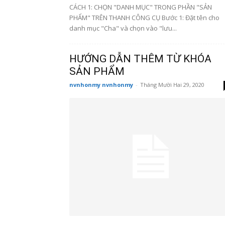
CÁCH 1: CHỌN "DANH MỤC" TRONG PHẦN "SẢN
PHẨM" TRÊN THANH CÔNG CỤ Bước 1: Đặt tên cho
danh mục "Cha" và chọn vào "lưu...
HƯỚNG DẪN THÊM TỪ KHÓA
SẢN PHẨM
nvnhonmy nvnhonmy
-
Tháng Mười Hai 29, 2020