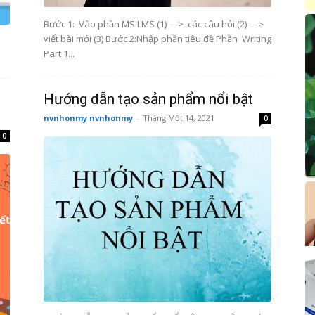
Bước 1: Vào phần MS LMS (1) —> các câu hỏi (2) —>
viết bài mới (3) Bước 2:Nhập phần tiêu đề Phần Writing
Part 1...
Hướng dẫn tạo sản phẩm nổi bật
nvnhonmy nvnhonmy
-
Tháng Một 14, 2021
0
0