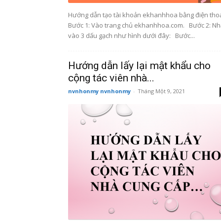
Hướng dẫn tạo tài khoản ekhanhhoa bằng điện thoạ
Bước 1: Vào trang chủ ekhanhhoa.com. Bước 2: N
vào 3 dấu gạch như hình dưới đây: Bước...
Hướng dẫn lấy lại mật khẩu cho
cộng tác viên nhà...
nvnhonmy nvnhonmy
-
Tháng Một 9, 2021