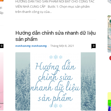
HƯỚNG DẪN TẠO SẢN PHẨM NỔI BẬT CHO CỘNG TÁC
VIÊN NHÀ CUNG CẤP Bước 1: Chọn mục sản phẩm
i:
trên thanh công cụ của...
hấp
Hướng dẫn chỉnh sửa nhanh dữ liệu
sản phẩm
nvnhonmy nvnhonmy
-
Tháng Một 8, 2021
0
0