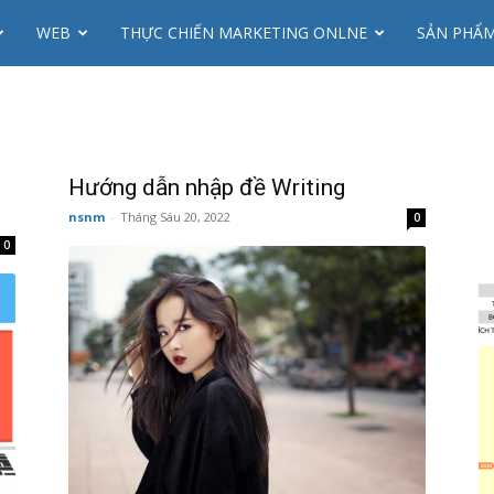
WEB
THỰC CHIẾN MARKETING ONLNE
SẢN PHẨ
Hướng dẫn nhập đề Writing
nsnm
-
Tháng Sáu 20, 2022
0
0