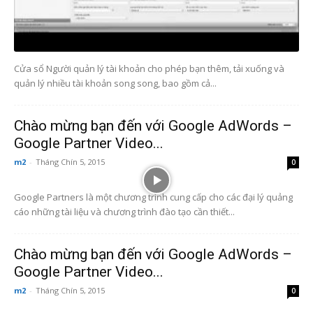
Cửa sổ Người quản lý tài khoản cho phép bạn thêm, tải xuống và
quản lý nhiều tài khoản song song, bao gồm cả...
Chào mừng bạn đến với Google AdWords –
Google Partner Video...
m2
-
Tháng Chín 5, 2015
0
Google Partners là một chương trình cung cấp cho các đại lý quảng
cáo những tài liệu và chương trình đào tạo cần thiết...
Chào mừng bạn đến với Google AdWords –
Google Partner Video...
m2
-
Tháng Chín 5, 2015
0