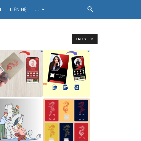
M
LIÊN HỆ
….
LATEST