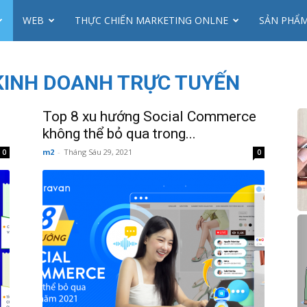
WEB
THỰC CHIẾN MARKETING ONLNE
SẢN PHẨ
 KINH DOANH TRỰC TUYẾN
Top 8 xu hướng Social Commerce
không thể bỏ qua trong...
m2
-
Tháng Sáu 29, 2021
0
0