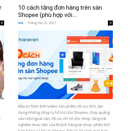
ừ
10 cách tăng đơn hàng trên sàn
Shopee (phù hợp với...
m2
-
Tháng Hai 22, 2021
0
0
Đầu tư hình ảnh/video sản phẩm, tối ưu SEO, tận
dụng những công cụ hỗ trợ của Shopee, chạy quảng
t
cáo nội/ngoài sàn, tối ưu chỉ số cho shop, tăng trải
nghiệm mua sắm của khách hàng tại shop, phân tích
bán hàng và tối ưu liên tục. Đây là 10 cách giúp bạn