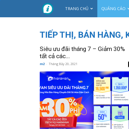
CTY
TRANG CHỦ
QUẢNG CÁO
NHƠN
TIẾP THỊ, BÁN HÀNG,
MỸ
Siêu ưu đãi tháng 7 – Giảm 30%
tất cả các...
m2
-
Tháng Bảy 20, 2021