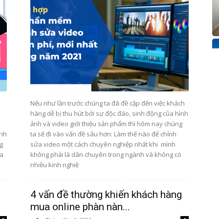
Nếu như lần trước chúng ta đã đề cập đến việc khách
hàng dễ bị thu hút bởi sự độc đáo, sinh động của hình
ảnh và video giới thiệu sản phẩm thì hôm nay chúng
ịnh
ta sẽ đi vào vấn đề sâu hơn: Làm thế nào để chỉnh
g
sửa video một cách chuyên nghiệp nhất khi mình
ữa
không phải là dân chuyên trong ngành và không có
nhiều kinh nghiệ
4 vấn đề thường khiến khách hàng
mua online phàn nàn...