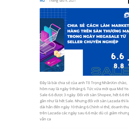
m2
-
Tháng Sáu 9, 2021
Đây là bài chia sẻ của anh Tô Trọng NhânXin chào,
hôm nay là ngày 9 tháng 6. Tức vừa mới qua Mid Ye
Sale 6.6 được 3 ngày. Đối với sàn Shopee, hết 6.6 th
gần như là hết Sale. Nhưng đối với sàn Lazada thì 
dài hẳn đến ngày 10 tháng 6.Chính vì thế, doanh thu
trên Lazada các ngày sau 6.6 mặc dù có giảm nhưn
vẫn ca