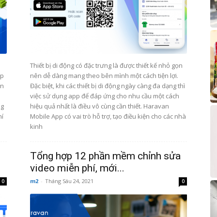
Thiết bị di động có đặc trưng là được thiết kế nhỏ gọn
ip
nên dễ dàng mang theo bên mình một cách tiện lợi.
ên
Đặc biệt, khi các thiết bị di động ngày càng đa dạng thì
việc sử dụng app để đáp ứng cho nhu cầu một cách
ng
hiệu quả nhất là điều vô cùng cần thiết. Haravan
hí
Mobile App có vai trò hỗ trợ, tạo điều kiện cho các nhà
kinh
Tổng hợp 12 phần mềm chỉnh sửa
video miễn phí, mới...
m2
-
Tháng Sáu 24, 2021
0
0