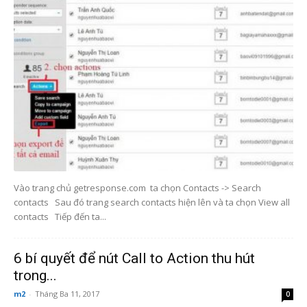
Vào trang chủ getresponse.com ta chọn Contacts -> Search
contacts Sau đó trang search contacts hiện lên và ta chọn View all
contacts Tiếp đến ta...
6 bí quyết để nút Call to Action thu hút
trong...
m2
-
Tháng Ba 11, 2017
0