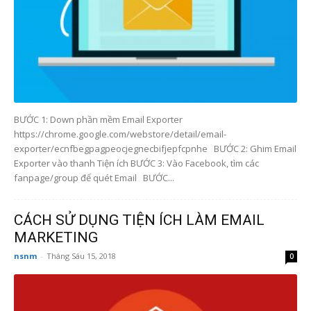
BƯỚC 1: Down phần mềm Email Exporter
https://chrome.google.com/webstore/detail/email-
exporter/ecnfbegpagpeocjegnecbifjepfcpnhe BƯỚC 2: Ghim Email
Exporter vào thanh Tiện ích BƯỚC 3: Vào Facebook, tìm các
fanpage/group để quét Email BƯỚC...
CÁCH SỬ DỤNG TIỆN ÍCH LÀM EMAIL
MARKETING
nsnm
-
Tháng Sáu 15, 2018
0