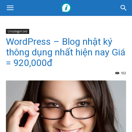
Uncategorized
WordPress – Blog nhật ký
thông dụng nhất hiện nay Giá
= 920,000đ
102