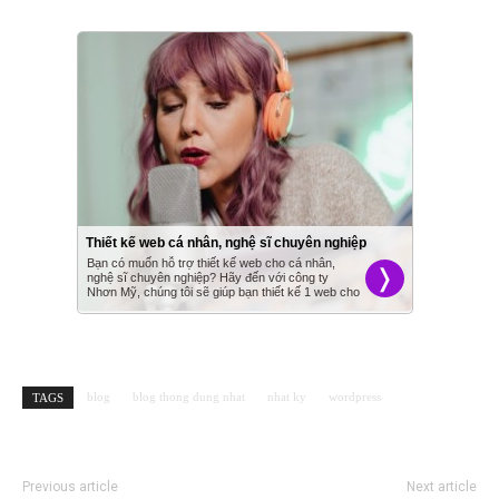
blog
blog thong dung nhat
nhat ky
wordpress
TAGS
Previous article
Next article