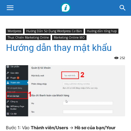
Wordpress
Hướng Dẫn Sử Dụng Wordpress Cơ Bản
Hướng dẫn tổng hợp
Thực Chiến Marketing Onlne
Marketing Online MO
Hướng dẫn thay mật khẩu
252
Bước 1: Vào
Thành viên/Users
->
Hồ sơ của bạn/Your