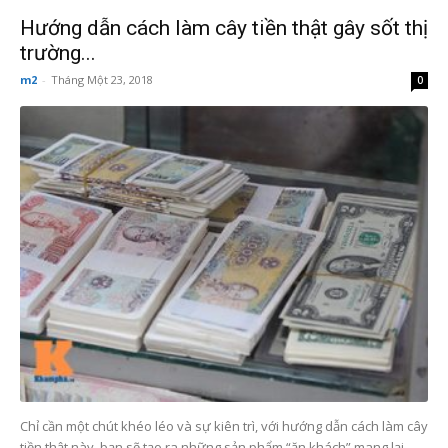
Hướng dẫn cách làm cây tiền thật gây sốt thị
trường...
m2
-
Tháng Một 23, 2018
0
Chỉ cần một chút khéo léo và sự kiên trì, với hướng dẫn cách làm cây
tiền thật này, bạn sẽ tạo ra những sản phẩm “ăn khách” mang lại