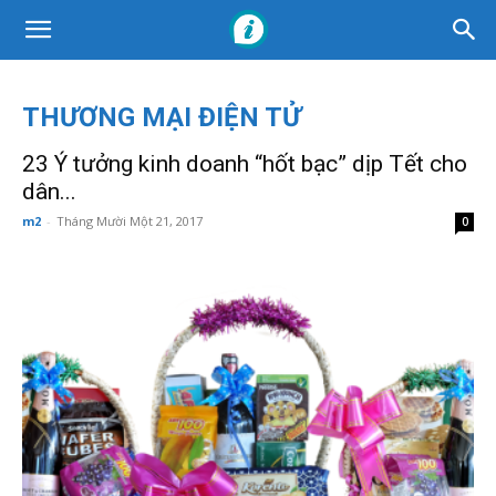
THƯƠNG MẠI ĐIỆN TỬ
23 Ý tưởng kinh doanh “hốt bạc” dịp Tết cho
dân...
m2
-
Tháng Mười Một 21, 2017
0