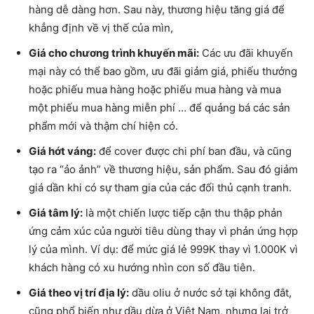
hàng dễ dàng hơn. Sau này, thương hiệu tăng giá để
khẳng định về vị thế của mìn,
Giá cho chương trình khuyến mãi:
Các ưu đãi khuyến
mại này có thể bao gồm, ưu đãi giảm giá, phiếu thưởng
hoặc phiếu mua hàng hoặc phiếu mua hàng và mua
một phiếu mua hàng miễn phí … để quảng bá các sản
phẩm mới và thậm chí hiện có.
Giá hớt váng:
để cover được chi phí ban đầu, và cũng
tạo ra “ảo ảnh” về thương hiệu, sản phẩm. Sau đó giảm
giá dần khi có sự tham gia của các đối thủ cạnh tranh.
Giá tâm lý:
là một chiến lược tiếp cận thu thập phản
ứng cảm xúc của người tiêu dùng thay vì phản ứng hợp
lý của mình. Ví dụ: để mức giá lẻ 999K thay vì 1.000K vì
khách hàng có xu hướng nhìn con số đầu tiên.
Giá theo vị trí địa lý:
dầu oliu ở nước sở tại không đắt,
cũng phổ biến như dầu dừa ở Việt Nam, nhưng lại trở