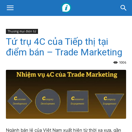
Thương mại điện tử
Tứ trụ 4C của Tiếp thị tại
điểm bán – Trade Marketing
1006
Ngành bán lẻ của Việt Nam xuất hiện từ thời xa xưa, gần