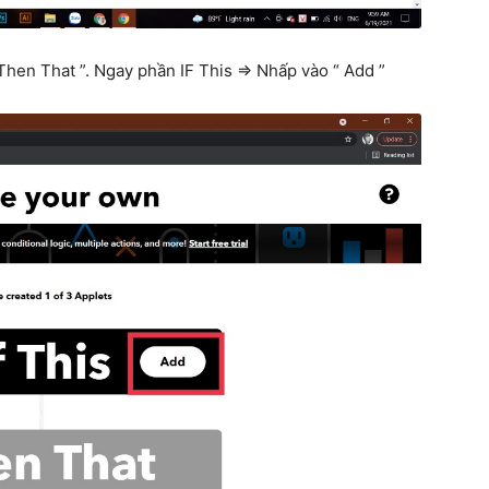
s, Then That ”. Ngay phần IF This ⇒ Nhấp vào “ Add ”