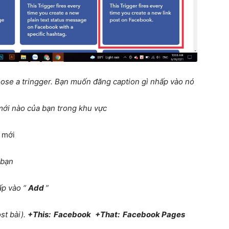
ose a tringger. Bạn muốn đăng caption gì nhấp vào nó
mới nào của bạn trong khu vực
 mới
 bạn
ấp vào “
Add
”
ost bài).
+This:
Facebook
+That:
Facebook Pages