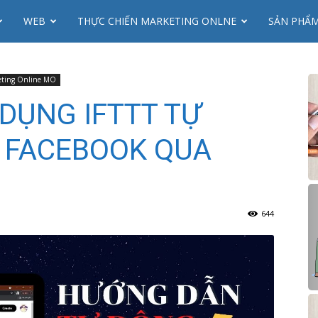
WEB
THỰC CHIẾN MARKETING ONLNE
SẢN PHẨ
eting Online MO
DỤNG IFTTT TỰ
 FACEBOOK QUA
644