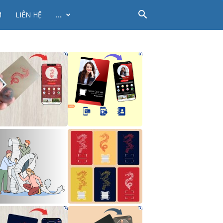
M
LIÊN HỆ
….