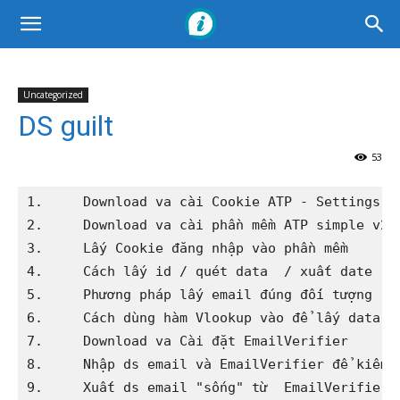
Uncategorized
DS guilt
53
1.     Download va cài Cookie ATP - Settings - 
2.     Download va cài phần mềm ATP simple v2

3.     Lấy Cookie đăng nhập vào phần mềm

4.     Cách lấy id / quét data  / xuất date ra
5.     Phương pháp lấy email đúng đối tượng - b
6.     Cách dùng hàm Vlookup vào để lấy data có
7.     Download va Cài đặt EmailVerifier

8.     Nhập ds email và EmailVerifier để kiểm t
9.     Xuất ds email "sống" từ  EmailVerifier
