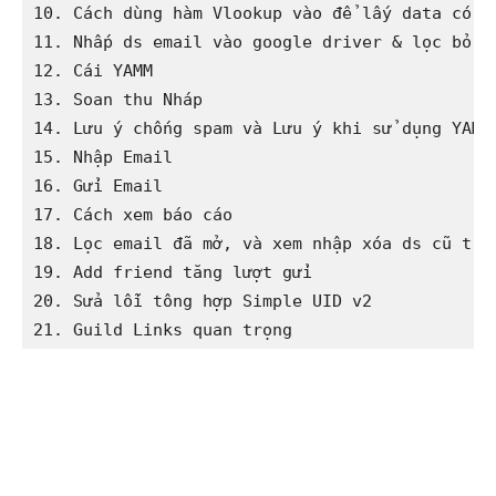
10. Cách dùng hàm Vlookup vào để lấy data có em
11. Nhấp ds email vào google driver & lọc bỏ em
12. Cái YAMM

13. Soan thu Nháp

14. Lưu ý chống spam và Lưu ý khi sử dụng YAMM

15. Nhập Email

16. Gửi Email

17. Cách xem báo cáo

18. Lọc email đã mở, và xem nhập xóa ds cũ trướ
19. Add friend tăng lượt gửi

20. Sửa lỗi tông hợp Simple UID v2

21. Guild Links quan trọng