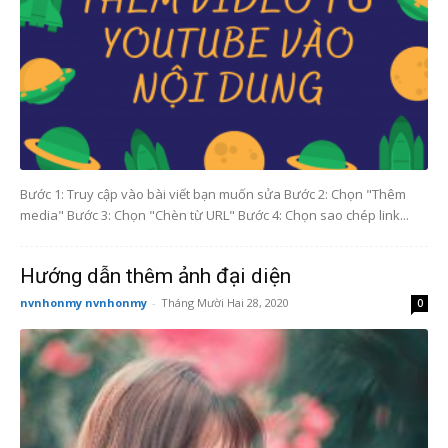
Bước 1: Truy cập vào bài viết bạn muốn sửa Bước 2: Chọn "Thêm
media" Bước 3: Chọn "Chèn từ URL" Bước 4: Chọn sao chép link...
Hướng dẫn thêm ảnh đại diện
nvnhonmy nvnhonmy
-
Tháng Mười Hai 28, 2020
0