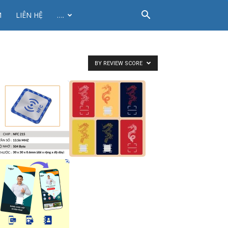
M
LIÊN HỆ
….
BY REVIEW SCORE