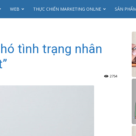
WEB
THỰC CHIẾN MARKETING ONLNE
SẢN PHẨ
phó tình trạng nhân
t”
2754