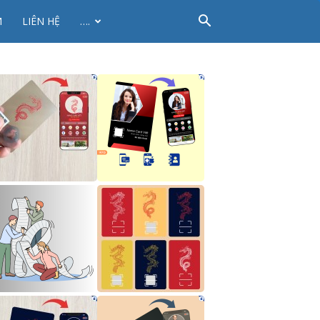
M
LIÊN HỆ
….