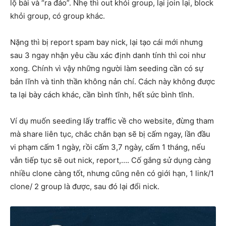
lộ bài và “ra đảo”. Nhẹ thì out khỏi group, lại join lại, block
khỏi group, có group khác.
Nặng thì bị report spam bay nick, lại tạo cái mới nhưng
sau 3 ngay nhận yêu cầu xác định danh tính thì coi như
xong. Chính vì vậy những người làm seeding cần có sự
bản lĩnh và tinh thần không nản chí. Cách này không được
ta lại bày cách khác, cần bình tĩnh, hết sức bình tĩnh.
Ví dụ muốn seeding lấy traffic về cho website, đừng tham
mà share liên tục, chắc chắn bạn sẽ bị cấm ngay, lần đầu
vi phạm cấm 1 ngày, rồi cấm 3,7 ngày, cấm 1 tháng, nếu
vẫn tiếp tục sẽ out nick, report,…. Cố gắng sử dụng càng
nhiều clone càng tốt, nhưng cũng nên có giới hạn, 1 link/1
clone/ 2 group là được, sau đó lại đổi nick.