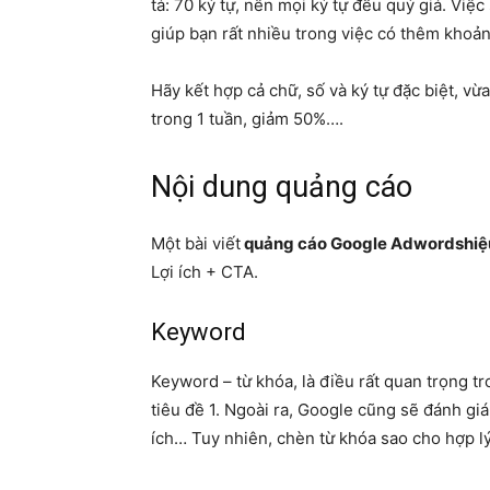
tả: 70 ký tự, nên mọi ký tự đều quý giá. Vi
giúp bạn rất nhiều trong việc có thêm khoản
Hãy kết hợp cả chữ, số và ký tự đặc biệt, vừa
trong 1 tuần, giảm 50%….
Nội dung quảng cáo
Một bài viết
quảng cáo
Google Adwords
hiệ
Lợi ích + CTA.
Keyword
Keyword – từ khóa, là điều rất quan trọng t
tiêu đề 1. Ngoài ra, Google cũng sẽ đánh giá
ích… Tuy nhiên, chèn từ khóa sao cho hợp lý