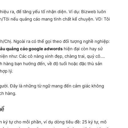
iệu ra, để tăng yếu tố nhận diện. Ví dụ: Bizweb luôn
/Tôi nếu quảng cáo mang tính chất kể chuyện. VD: Tôi
h/Chị. Ngoài ra có thể gọi theo đối tượng nghề nghiệp:
ẫu quảng cáo google adwords
hiện đại còn hay sử
iện như: Các cô nàng xinh đẹp, chàng trai, quý cô….
ch hàng bạn hướng đến, về độ tuổi hoặc đặc thù sản
hợp lý.
gười. Đây là những từ ngữ mang đến cảm giác không
ch hàng.
hể
n ký tự cho mỗi phần, ví dụ dòng tiêu đề: 25 ký tự, mô