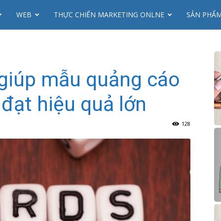
WEB
THỰC CHIẾN MARKETING ONLNE
SẢN PHẨ
giúp mẫu quảng cáo
đạt hiệu quả lớn
128