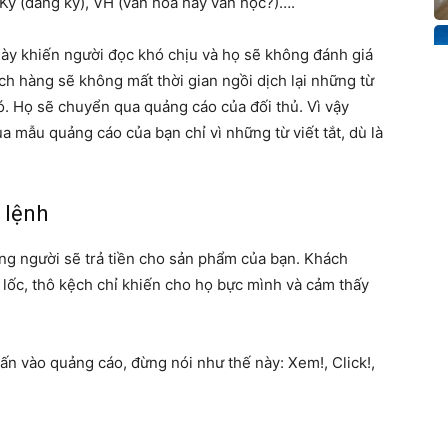
Ky (đăng ký), VH (văn hóa hay văn học?)….
 này khiến người đọc khó chịu và họ sẽ không đánh giá
h hàng sẽ không mất thời gian ngồi dịch lại những từ
nó. Họ sẽ chuyển qua quảng cáo của đối thủ. Vì vậy
 mẫu quảng cáo của bạn chỉ vì những từ viết tắt, dù là
 lệnh
ng người sẽ trả tiền cho sản phẩm của bạn. Khách
 lốc, thô kệch chỉ khiến cho họ bực mình và cảm thấy
n vào quảng cáo, đừng nói như thế này: Xem!, Click!,