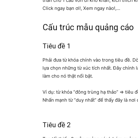
thán cho 1 câu vốn dĩ khô khan, kích thích 
Click ngay bạn ơi!, Xem ngay nào!,…
Cấu trúc mẫu quảng cáo
Tiêu đề 1
Phải đưa từ khóa chính vào trong tiêu đề. Dò
lựa chọn những từ xúc tích nhất. Đây chính l
làm cho nó thật nổi bật.
Ví dụ: từ khóa “đông trùng hạ thảo” => tiêu 
Nhấn mạnh từ “duy nhất” để thấy đây là nơi
Tiêu đề 2