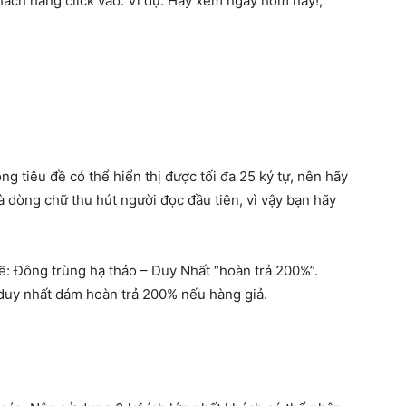
khách hàng click vào. Ví dụ: Hãy xem ngay hôm nay!,
ng tiêu đề có thể hiển thị được tối đa 25 ký tự, nên hãy
à dòng chữ thu hút người đọc đầu tiên, vì vậy bạn hãy
đề: Đông trùng hạ thảo – Duy Nhất “hoàn trả 200%”.
 duy nhất dám hoàn trả 200% nếu hàng giả.