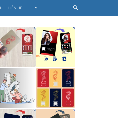
M
LIÊN HỆ
….