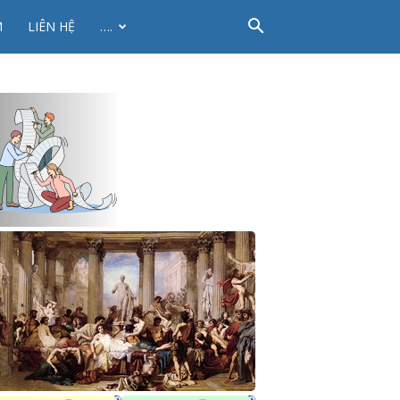
M
LIÊN HỆ
….