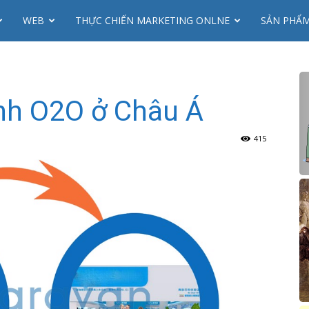
WEB
THỰC CHIẾN MARKETING ONLNE
SẢN PHẨ
nh O2O ở Châu Á
415