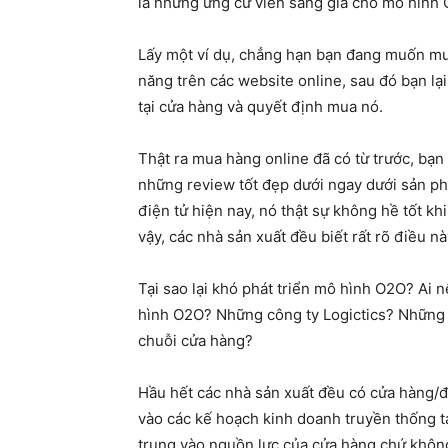
là những ứng cử viên sáng giá cho mô hình 
Lấy một ví dụ, chẳng hạn bạn đang muốn mua
năng trên các website online, sau đó bạn lạ
tại cửa hàng và quyết định mua nó.
Thật ra mua hàng online đã có từ trước, bạn
những review tốt đẹp dưới ngay dưới sản 
điện tử hiện nay, nó thật sự không hề tốt kh
vậy, các nhà sản xuất đều biết rất rõ điều nà
Tại sao lại khó phát triển mô hình O2O? Ai nê
hình O2O? Những công ty Logictics? Những 
chuỗi cửa hàng?
Hầu hết các nhà sản xuất đều có cửa hàng/đ
vào các kế hoạch kinh doanh truyền thống tạ
trung vào nguồn lực của cửa hàng chứ không