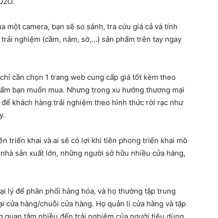
O2O.
 một camera, bạn sẽ so sánh, tra cứu giá cả và tính
i trải nghiệm (cầm, nắm, sờ,…) sản phẩm trên tay ngay
 chỉ cần chọn 1 trang web cung cấp giá tốt kèm theo
phẩm bạn muốn mua. Nhưng trong xu hướng thương mại
i để khách hàng trải nghiệm theo hình thức rời rạc như
y.
n triển khai và ai sẽ có lợi khi tiên phong triển khai mô
nhà sản xuất lớn, những người sở hữu nhiều cửa hàng,
ại lý để phân phối hàng hóa, và họ thường tập trung
i cửa hàng/chuỗi cửa hàng. Họ quản lí cửa hàng và tập
 quan tâm nhiều đến trải nghiệm của người tiêu dùng.