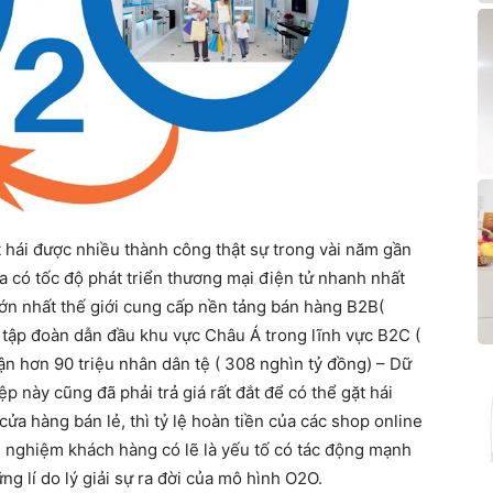
t hái được nhiều thành công thật sự trong vài năm gần
a có tốc độ phát triển thương mại điện tử nhanh nhất
lớn nhất thế giới cung cấp nền tảng bán hàng B2B(
là tập đoàn dẫn đầu khu vực Châu Á trong lĩnh vực B2C (
n hơn 90 triệu nhân dân tệ ( 308 nghìn tỷ đồng) – Dữ
 này cũng đã phải trả giá rất đắt để có thể gặt hái
ửa hàng bán lẻ, thì tỷ lệ hoàn tiền của các shop online
i nghiệm khách hàng có lẽ là yếu tố có tác động mạnh
g lí do lý giải sự ra đời của mô hình O2O.