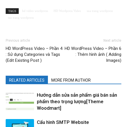
hd video wordpress
HD Wordpress Video
sua trang wordpress
TAGS
tao trang wordpress
Previous article
Next article
HD WordPress Video – Phần 4
HD WordPress Video – Phần 6
: Sử dụng Categories và Tags
: Thêm hình ảnh ( Adding
(Edit Existing Post )
Images)
RELATED ARTICLES
MORE FROM AUTHOR
Hướng dẫn sửa sản phẩm giá bán sản
phẩm theo trọng lượng[Theme
Woodmart]
Cấu hình SMTP Website