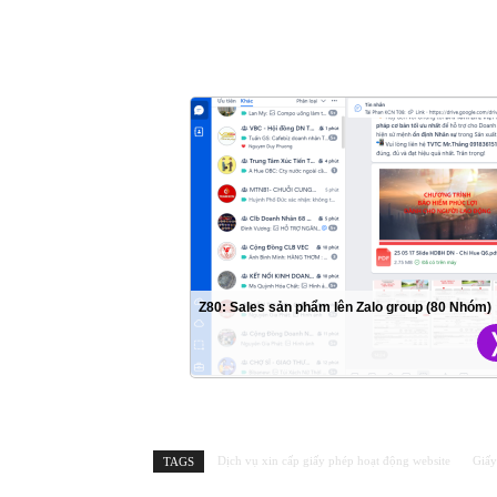
Dịch vụ xin cấp giấy phép hoạt động website
Giấy
TAGS