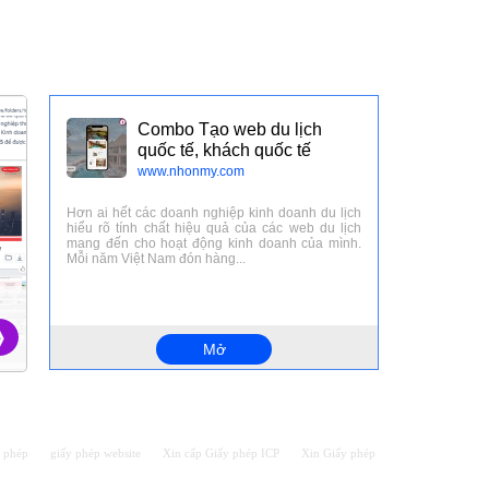
 phép
giấy phép website
Xin cấp Giấy phép ICP
Xin Giấy phép