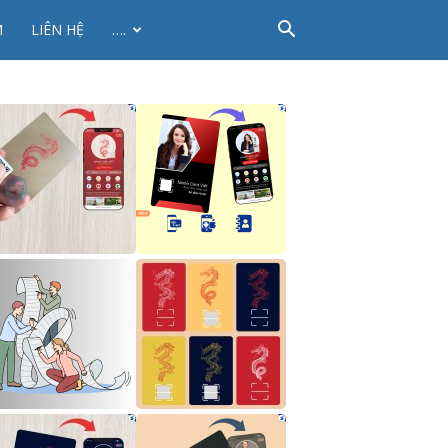
M
LIÊN HỆ
….