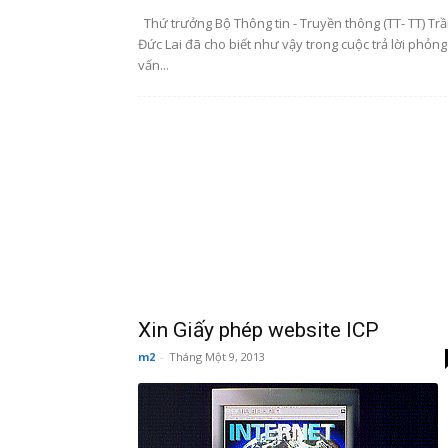
Thứ trưởng Bộ Thông tin - Truyền thông (TT- TT) Tr
Đức Lai đã cho biết như vậy trong cuộc trả lời phỏng
vấn...
Xin Giấy phép website ICP
m2
-
Tháng Một 9, 2013