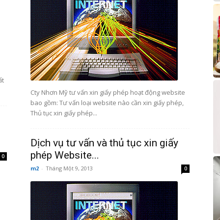
ất
Cty Nhơn Mỹ tư vấn xin giấy phép hoạt động website
bao gồm: Tư vấn loại website nào cần xin giấy phép,
Thủ tục xin giấy phép...
Dịch vụ tư vấn và thủ tục xin giấy
phép Website...
0
m2
-
Tháng Một 9, 2013
0