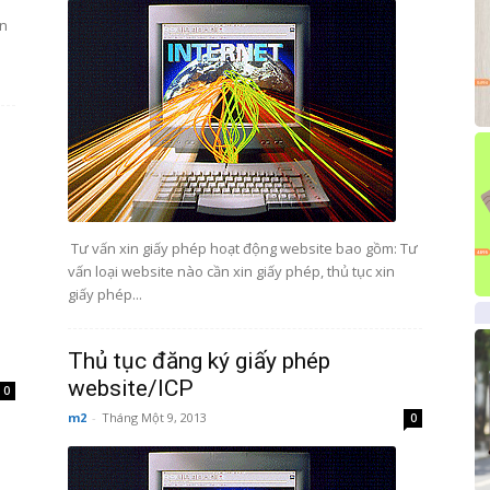
ần
Tư vấn xin giấy phép hoạt động website bao gồm: Tư
vấn loại website nào cần xin giấy phép, thủ tục xin
giấy phép...
Thủ tục đăng ký giấy phép
website/ICP
0
m2
-
Tháng Một 9, 2013
0