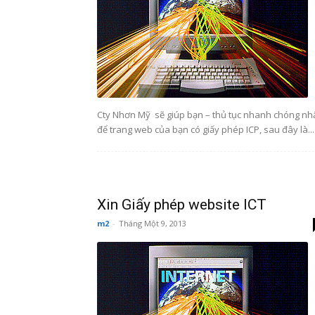
Cty Nhơn Mỹ sẽ giúp bạn – thủ tục nhanh chóng nh
để trang web của bạn có giấy phép ICP, sau đây là...
Xin Giấy phép website ICT
m2
-
Tháng Một 9, 2013