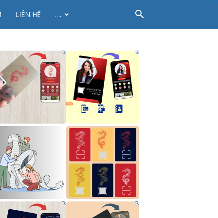
M
LIÊN HỆ
….