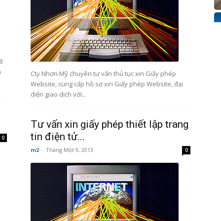
8
h
Cty Nhơn Mỹ chuyên tư vấn thủ tục xin Giấy phép
Website, cung cấp hồ sơ xin Giấy phép Website, đại
diện giao dịch với...
Tư vấn xin giấy phép thiết lập trang
tin điện tử...
0
m2
-
Tháng Một 9, 2013
0