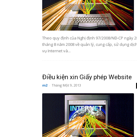
Theo quy định của Nghị định 97/2008/NĐ-CP ngày 2
tháng 8 năm 2008 về quản lý, cung cấp, sử dụng dịc
vụ Internet và...
Điều kiện xin Giấy phép Website
m2
-
Tháng Một 9, 2013