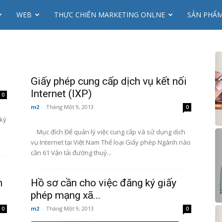
WEB
THỰC CHIẾN MARKETING ONLNE
SẢN PHẨ
Giấy phép cung cấp dịch vụ kết nối
Internet (IXP)
0
m2
-
Tháng Một 9, 2013
0
 ký
Mục đích Để quản lý việc cung cấp và sử dụng dịch
vụ Internet tại Việt Nam Thể loại Giấy phép Ngành nào
cần 61 Vận tải đường thuỷ...
n
Hồ sơ cần cho việc đăng ký giấy
phép mạng xã...
m2
-
Tháng Một 9, 2013
0
0