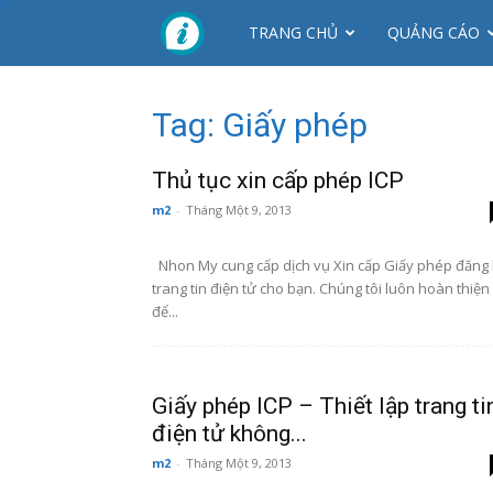
CTY
TRANG CHỦ
QUẢNG CÁO
NHƠN
Tag: Giấy phép
MỸ
Thủ tục xin cấp phép ICP
m2
-
Tháng Một 9, 2013
Nhon My cung cấp dịch vụ Xin cấp Giấy phép đăng
trang tin điện tử cho bạn. Chúng tôi luôn hoàn thiện
để...
Giấy phép ICP – Thiết lập trang ti
điện tử không...
m2
-
Tháng Một 9, 2013