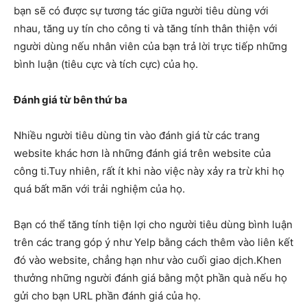
bạn sẽ có được sự tương tác giữa người tiêu dùng với
nhau, tăng uy tín cho công ti và tăng tính thân thiện với
người dùng nếu nhân viên của bạn trả lời trực tiếp những
bình luận (tiêu cực và tích cực) của họ.
Đánh giá từ bên thứ ba
Nhiều người tiêu dùng tin vào đánh giá từ các trang
website khác hơn là những đánh giá trên website của
công ti.Tuy nhiên, rất ít khi nào việc này xảy ra trừ khi họ
quá bất mãn với trải nghiệm của họ.
Bạn có thể tăng tính tiện lợi cho người tiêu dùng bình luận
trên các trang góp ý như Yelp bằng cách thêm vào liên kết
đó vào website, chẳng hạn như vào cuối giao dịch.Khen
thưởng những người đánh giá bằng một phần quà nếu họ
gửi cho bạn URL phần đánh giá của họ.