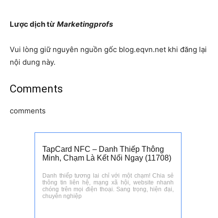
Lược dịch từ
Marketingprofs
Vui lòng giữ nguyên nguồn gốc blog.eqvn.net khi đăng lại
nội dung này.
Comments
comments