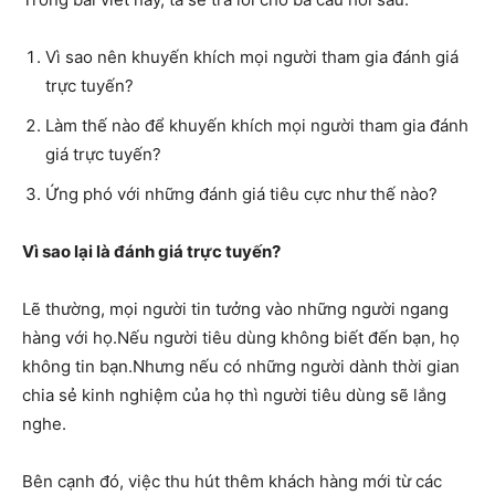
Vì sao nên khuyến khích mọi người tham gia đánh giá
trực tuyến?
Làm thế nào để khuyến khích mọi người tham gia đánh
giá trực tuyến?
Ứng phó với những đánh giá tiêu cực như thế nào?
Vì sao lại là đánh giá trực tuyến?
Lẽ thường, mọi người tin tưởng vào những người ngang
hàng với họ.Nếu người tiêu dùng không biết đến bạn, họ
không tin bạn.Nhưng nếu có những người dành thời gian
chia sẻ kinh nghiệm của họ thì người tiêu dùng sẽ lắng
nghe.
Bên cạnh đó, việc thu hút thêm khách hàng mới từ các