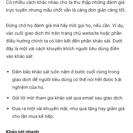
Có nhiều cách khác nhau cho ta thu thập những đánh giá
trực tuyến nhưng mấu chốt vẫn là càng đơn giản càng tốt.
Đừng chờ họ đánh giá mà hãy mời gọi họ, nếu cần. Ví dụ,
vào cuối giao dịch thì trên trang chủ website hoặc phần
điều hướng chính ta có liên kết đến phần khảo sát. Dưới
đây là một vài cách khuyến khích người tiêu dùng điền
vào khảo sát:
Đảm bảo khảo sát luôn nằm ở bước cuối cùng trong
giao dịch để người tiêu dùng có thể nói hết được trải
nghiệm của họ.
Gửi lời mời tham gia khảo sát qua email sau giao dịch.
Đưa ra một vài khuyến mãi, như quà tặng hay giảm giá
cho lần mua kế tiếp.
Khảo sát nhanh