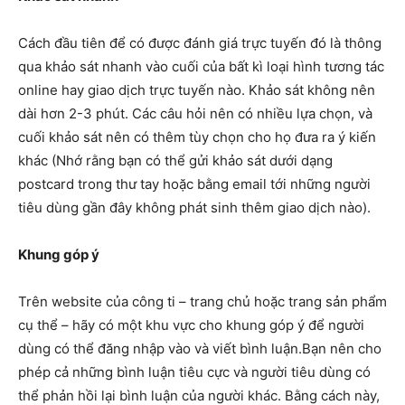
Cách đầu tiên để có được đánh giá trực tuyến đó là thông
qua khảo sát nhanh vào cuối của bất kì loại hình tương tác
online hay giao dịch trực tuyến nào. Khảo sát không nên
dài hơn 2-3 phút. Các câu hỏi nên có nhiều lựa chọn, và
cuối khảo sát nên có thêm tùy chọn cho họ đưa ra ý kiến
khác (Nhớ rằng bạn có thể gửi khảo sát dưới dạng
postcard trong thư tay hoặc bằng email tới những người
tiêu dùng gần đây không phát sinh thêm giao dịch nào).
Khung góp ý
Trên website của công ti – trang chủ hoặc trang sản phẩm
cụ thể – hãy có một khu vực cho khung góp ý để người
dùng có thể đăng nhập vào và viết bình luận.Bạn nên cho
phép cả những bình luận tiêu cực và người tiêu dùng có
thể phản hồi lại bình luận của người khác. Bằng cách này,