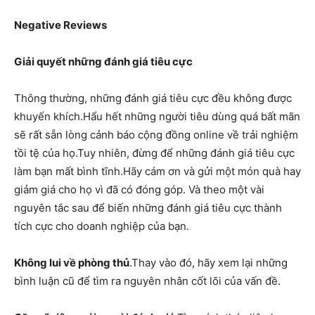
Negative Reviews
Giải quyết những đánh giá tiêu cực
Thông thường, những đánh giá tiêu cực đều không được
khuyến khích.Hẩu hết những người tiêu dùng quá bất mãn
sẽ rất sẵn lòng cảnh báo cộng đồng online về trải nghiệm
tồi tệ của họ.Tuy nhiên, đừng để những đánh giá tiêu cực
làm bạn mất bình tĩnh.Hãy cám ơn và gửi một món quà hay
giảm giá cho họ vì đã có đóng góp. Và theo một vài
nguyên tắc sau để biến những đánh giá tiêu cực thành
tích cực cho doanh nghiệp của bạn.
Không lui về phòng thủ
.Thay vào đó, hãy xem lại những
bình luận cũ để tìm ra nguyên nhân cốt lõi của vấn đề.