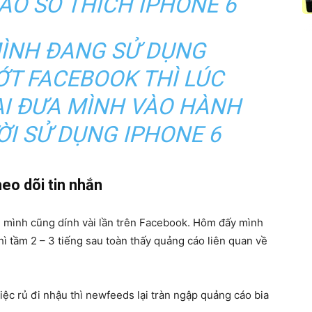
ÀO SỞ THÍCH IPHONE 6
ÌNH ĐANG SỬ DỤNG
ỚT FACEBOOK THÌ LÚC
ẠI ĐƯA MÌNH VÀO HÀNH
ỜI SỬ DỤNG IPHONE 6
eo dõi tin nhắn
 mình cũng dính vài lần trên Facebook. Hôm đấy mình
thì tầm 2 – 3 tiếng sau toàn thấy quảng cáo liên quan về
iệc rủ đi nhậu thì newfeeds lại tràn ngập quảng cáo bia