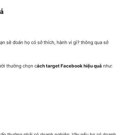
ạn sẽ đoán họ có sở thích, hành vi gì? thông qua sở
ười thường chọn c
ách target Facebook hiệu quả
như:
cấp thường phải có doanh nghiệp. Vậy nếu họ có doanh