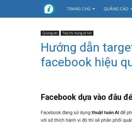
CTY
TRANG CHỦ
QUẢNG CÁO
NHƠN
Quảng cáo
Tiếp thị mạng xã hội
Hướng dẫn targe
MỸ
facebook hiệu q
Facebook dựa vào đâu để
Facebook đang sử dụng
thuật toán AI
để phâ
với sở thích hành vi đó thì sẽ phân phối qu