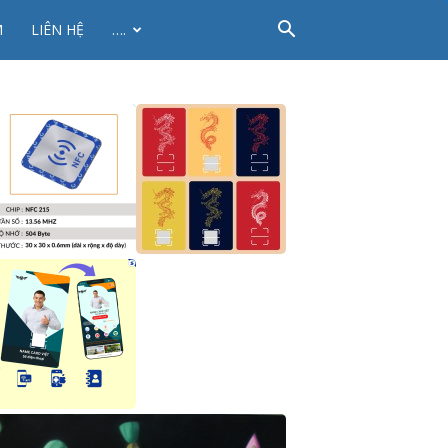
M
LIÊN HỆ
….