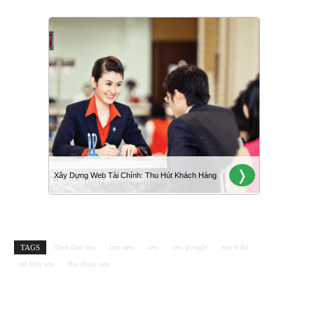
dien dan seo
lam seo
seo
seo google
seo wiki
TAGS
tai lieu seo
thu thuat seo