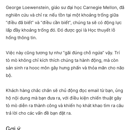
George Loewenstein, giáo sư đại học Carnegie Mellon, đã
nghiên cứu và chỉ ra: nếu tồn tại một khoảng trống giữa
“điều đã biết” và “điều cần biết”, chúng ta sẽ có động lực
lấp đầy khoảng trống đó. Đó được gọi là Học thuyết lỗ
hổng thông tin.
Việc này cũng tương tự như “gãi đúng chỗ ngứa” vậy. Trí
tò mò không chỉ kích thích chúng ta hành động, mà còn
sản sinh ra hooc môn gây hưng phấn và thỏa mãn cho não
bộ.
Khách hàng chắc chắn sẽ chủ động đọc email từ bạn, ủng
hộ nội dung mà bạn đưa ra, với điều kiện chiến thuật gây
tò mò diễn ra thành công và khiến họ khát khao tìm ra câu
trả lời cho các vấn đề bạn đặt ra.
Gợi ý: