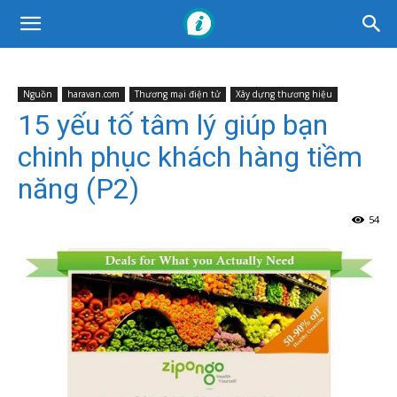
Nguồn
haravan.com
Thương mại điện tử
Xây dựng thương hiệu
15 yếu tố tâm lý giúp bạn
chinh phục khách hàng tiềm
năng (P2)
54