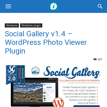
Wordpress
Wordpress plugin
Social Gallery v1.4 –
WordPress Photo Viewer
Plugin
207