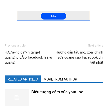
Previous article
Next article
HÆ°á»ng dáº«n target
Hướng dẫn tắt, mở, xóa, chỉnh
quáº£ng cÃ¡o facebook hiá»u
sửa quảng cáo Facebook chi
quáº£
tiết nhất
RELATED ARTICLES
MORE FROM AUTHOR
Biểu tượng cảm xúc youtube