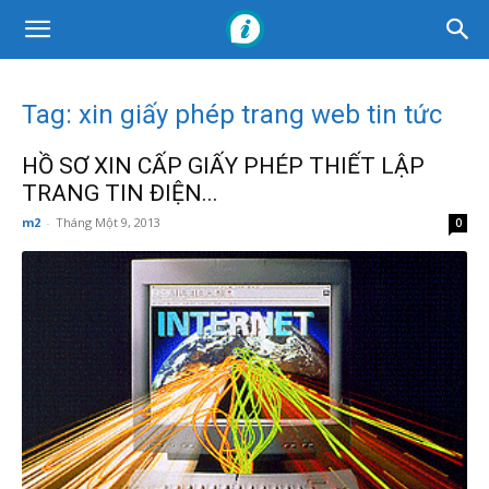
Tag: xin giấy phép trang web tin tức
HỒ SƠ XIN CẤP GIẤY PHÉP THIẾT LẬP
TRANG TIN ĐIỆN...
m2
-
Tháng Một 9, 2013
0