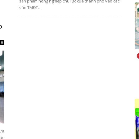
sản phẩm nông nghiệp chủ lực của thành phố vào các
sàn TMĐT....
o
0
đưa
các