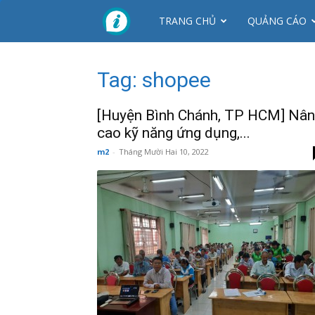
CTY
TRANG CHỦ
QUẢNG CÁO
NHƠN
Tag: shopee
MỸ
[Huyện Bình Chánh, TP HCM] Nâ
cao kỹ năng ứng dụng,...
m2
-
Tháng Mười Hai 10, 2022