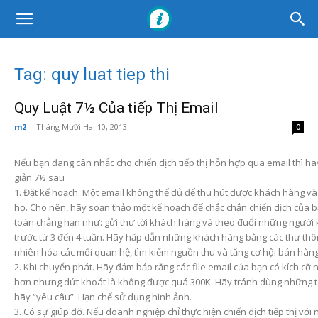
Tag: quy luat tiep thi
Quy Luật 7½ Của tiếp Thị Email
m2
-
Tháng Mười Hai 10, 2013
0
Nếu bạn đang cân nhắc cho chiến dịch tiếp thị hỗn hợp qua email thì hã
giản 7½ sau
1. Đặt kế hoạch. Một email không thể đủ để thu hút được khách hàng và
họ. Cho nên, hãy soạn thảo một kế hoạch để chắc chắn chiến dịch của
toàn chẳng hạn như: gửi thư tới khách hàng và theo đuổi những người kh
trước từ 3 đến 4 tuần. Hãy hấp dẫn những khách hàng bằng các thư th
nhiên hóa các mối quan hệ, tìm kiếm nguồn thu và tăng cơ hội bán hàng
2. Khi chuyển phát. Hãy đảm bảo rằng các file email của bạn có kích cỡ 
hơn nhưng dứt khoát là không được quá 300K. Hãy tránh dùng những 
hãy “yêu câu”. Hạn chế sử dụng hình ảnh.
3. Có sự giúp đỡ. Nếu doanh nghiệp chỉ thực hiện chiến dịch tiếp thị vớ