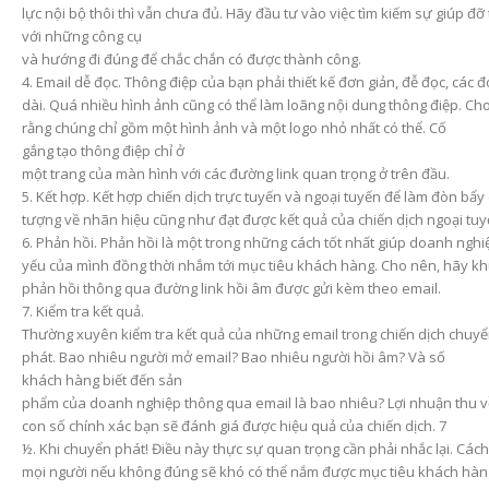
lực nội bộ thôi thì vẫn chưa đủ. Hãy đầu tư vào việc tìm kiếm sự giúp đỡ 
với những công cụ
và hướng đi đúng để chắc chắn có được thành công.
4. Email dễ đọc. Thông điệp của bạn phải thiết kế đơn giản, đễ đọc, các
dài. Quá nhiều hình ảnh cũng có thể làm loãng nội dung thông điệp. Ch
rằng chúng chỉ gồm một hình ảnh và một logo nhỏ nhất có thể. Cố
gắng tạo thông điệp chỉ ở
một trang của màn hình với các đường link quan trọng ở trên đầu.
5. Kết hợp. Kết hợp chiến dịch trực tuyến và ngoại tuyến để làm đòn bẩy
tượng về nhãn hiệu cũng như đạt được kết quả của chiến dịch ngoại tuy
6. Phản hồi. Phản hồi là một trong những cách tốt nhất giúp doanh ngh
yếu của mình đồng thời nhắm tới mục tiêu khách hàng. Cho nên, hãy k
phản hồi thông qua đường link hồi âm được gửi kèm theo email.
7. Kiểm tra kết quả.
Thường xuyên kiểm tra kết quả của những email trong chiến dịch chuy
phát. Bao nhiêu người mở email? Bao nhiêu người hồi âm? Và số
khách hàng biết đến sản
phẩm của doanh nghiệp thông qua email là bao nhiêu? Lợi nhuận thu 
con số chính xác bạn sẽ đánh giá được hiệu quả của chiến dịch. 7
½. Khi chuyển phát! Điều này thực sự quan trọng cần phải nhắc lại. Cá
mọi người nếu không đúng sẽ khó có thể nắm được mục tiêu khách hàng. 