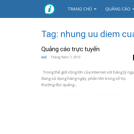
CTY
TRANG CHỦ
QUẢNG CÁO
NHƠN
Tag: nhung uu diem cu
MỸ
Quảng cáo trực tuyến
m2
-
Tháng Năm 7, 2013
Trong thế giới rộng lớn của Internet với hàng tỷ ng
đang sử dụng hàng ngày, phần lớn trong số họ
thường đọc quảng...