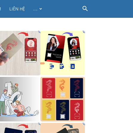
M
LIÊN HỆ
….