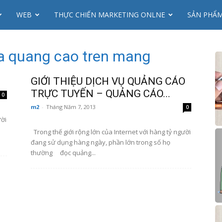
WEB
THỰC CHIẾN MARKETING ONLNE
SẢN PHẨ
a quang cao tren mang
GIỚI THIỆU DỊCH VỤ QUẢNG CÁO
TRỰC TUYẾN – QUẢNG CÁO...
0
m2
-
Tháng Năm 7, 2013
0
ười
Trong thế giới rộng lớn của Internet với hàng tỷ người
đang sử dụng hàng ngày, phần lớn trong số họ
thường đọc quảng...