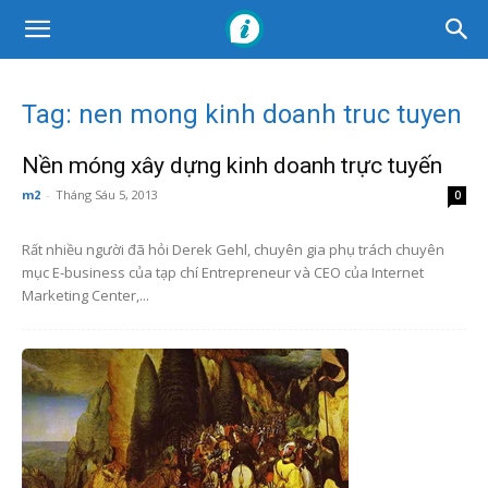
Tag: nen mong kinh doanh truc tuyen
Nền móng xây dựng kinh doanh trực tuyến
m2
-
Tháng Sáu 5, 2013
0
Rất nhiều người đã hỏi Derek Gehl, chuyên gia phụ trách chuyên
mục E-business của tạp chí Entrepreneur và CEO của Internet
Marketing Center,...