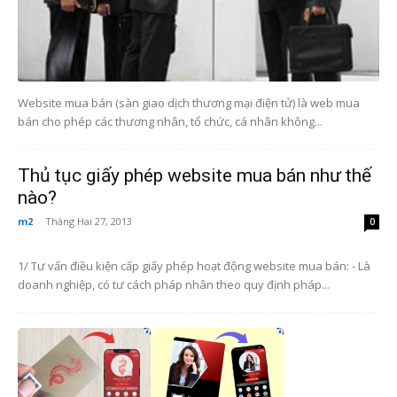
Website mua bán (sàn giao dịch thương mại điện tử) là web mua
bán cho phép các thương nhân, tổ chức, cá nhân không...
Thủ tục giấy phép website mua bán như thế
nào?
m2
-
Tháng Hai 27, 2013
0
1/ Tư vấn điều kiện cấp giấy phép hoạt động website mua bán: - Là
doanh nghiệp, có tư cách pháp nhân theo quy định pháp...