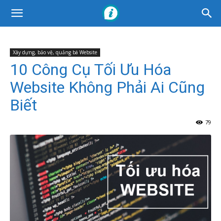
Xây dựng, bảo vệ, quảng bá Website
10 Công Cụ Tối Ưu Hóa
Website Không Phải Ai Cũng
Biết
79