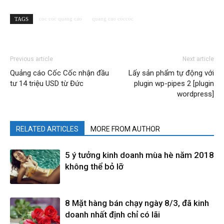
coc coc quang cao
quang cao coccoc
TAGS
Previous article
Next article
Quảng cáo Cốc Cốc nhận đầu
Lấy sản phẩm tự động với
tư 14 triệu USD từ Đức
plugin wp-pipes 2 [plugin
wordpress]
RELATED ARTICLES
MORE FROM AUTHOR
5 ý tưởng kinh doanh mùa hè năm 2018
không thể bỏ lỡ
8 Mặt hàng bán chạy ngày 8/3, đã kinh
doanh nhất định chỉ có lãi