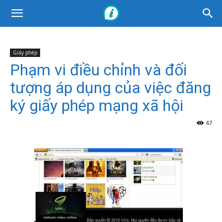
Giấy phép
Phạm vi điều chỉnh và đối
tượng áp dụng của việc đăng
ký giấy phép mạng xã hội
67