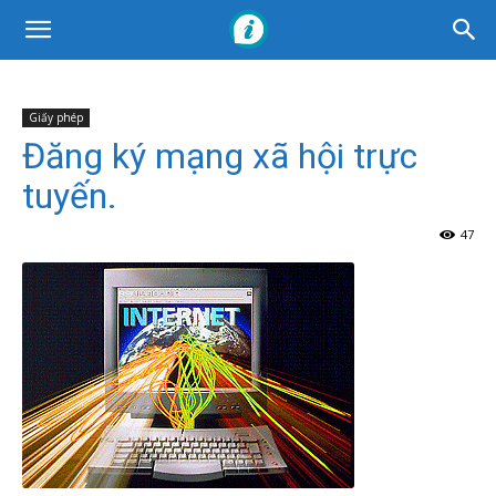
Giấy phép
Đăng ký mạng xã hội trực
tuyến.
47