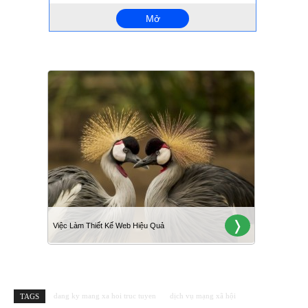
dang ky mang xa hoi truc tuyen
dịch vụ mạng xã hội
TAGS