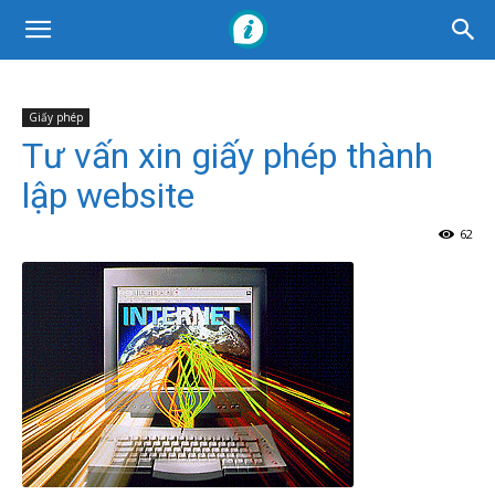
Giấy phép
Tư vấn xin giấy phép thành
lập website
62