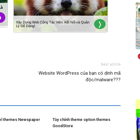
Next article
Website WordPress của bạn có dính mã
độc/malware???
el themes Newspaper
Tùy chỉnh theme option themes
GoodStore