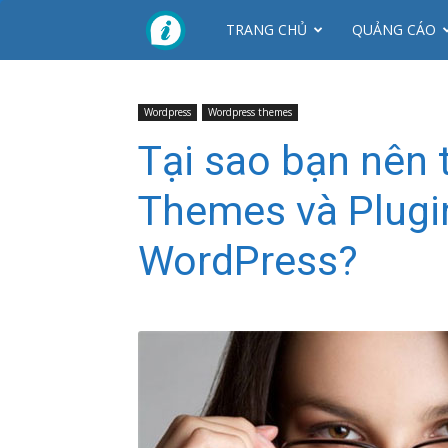
CTY
TRANG CHỦ
QUẢNG CÁO
NHƠN
Wordpress
Wordpress themes
Tại sao bạn nên 
MỸ
Themes và Plugi
WordPress?