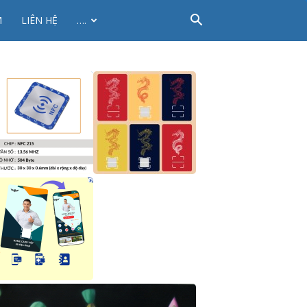
M
LIÊN HỆ
….