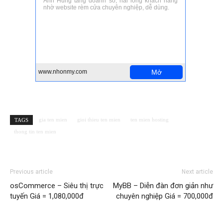
gia ten mien
gioi thieu ten mien
ten mien hosting
TAGS
thong tin ten mien
Previous article
Next article
osCommerce – Siêu thị trực
MyBB – Diễn đàn đơn giản như
tuyến Giá = 1,080,000đ
chuyên nghiệp Giá = 700,000đ