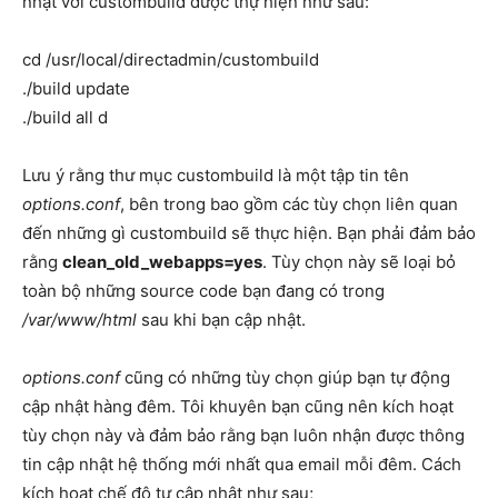
nhật với custombuild được thự hiện như sau:
cd /usr/local/directadmin/custombuild
./build update
./build all d
Lưu ý rằng thư mục custombuild là một tập tin tên
options.conf
, bên trong bao gồm các tùy chọn liên quan
đến những gì custombuild sẽ thực hiện. Bạn phải đảm bảo
rằng
clean_old_webapps=yes
. Tùy chọn này sẽ loại bỏ
toàn bộ những source code bạn đang có trong
/var/www/html
sau khi bạn cập nhật.
options.conf
cũng có những tùy chọn giúp bạn tự động
cập nhật hàng đêm. Tôi khuyên bạn cũng nên kích hoạt
tùy chọn này và đảm bảo rằng bạn luôn nhận được thông
tin cập nhật hệ thống mới nhất qua email mỗi đêm. Cách
kích hoạt chế độ tự cập nhật như sau;