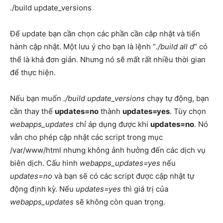
./build update_versions
Để update bạn cần chọn các phần cần câp nhật và tiến
hành cập nhật. Một lưu ý cho bạn là lệnh “
./build all d
” có
thể là khá đơn giản. Nhưng nó sẽ mất rất nhiều thời gian
để thực hiện.
Nếu bạn muốn
./build update_versions
chạy tự động, bạn
cần thay thế
updates=no
thành
updates=yes
. Tùy chọn
webapps_updates
chỉ áp dụng được khi
updates=no
. Nó
vẫn cho phép cập nhật các script trong mục
/var/www/html nhưng không ảnh hưởng đến các dịch vụ
biên dịch. Cấu hình
webapps_updates=yes
nếu
updates=no
và bạn sẽ có các script được cập nhật tự
động định kỳ. Nếu
updates=yes
thì giá trị của
webapps_updates
sẽ không còn quan trọng.