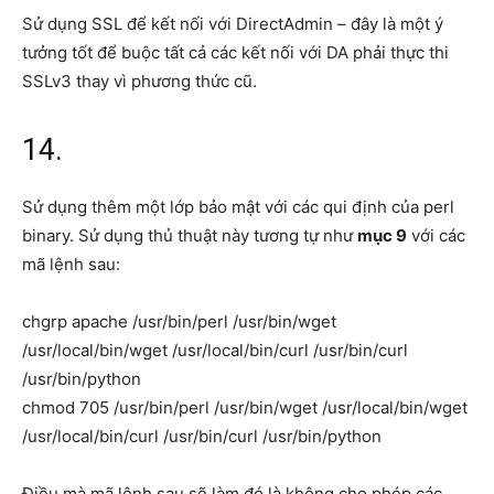
Sử dụng SSL để kết nối với DirectAdmin – đây là một ý
tưởng tốt để buộc tất cả các kết nối với DA phải thực thi
SSLv3 thay vì phương thức cũ.
14.
Sử dụng thêm một lớp bảo mật với các qui định của perl
binary. Sử dụng thủ thuật này tương tự như
mục 9
với các
mã lệnh sau:
chgrp apache /usr/bin/perl /usr/bin/wget
/usr/local/bin/wget /usr/local/bin/curl /usr/bin/curl
/usr/bin/python
chmod 705 /usr/bin/perl /usr/bin/wget /usr/local/bin/wget
/usr/local/bin/curl /usr/bin/curl /usr/bin/python
Điều mà mã lệnh sau sẽ làm đó là không cho phép các