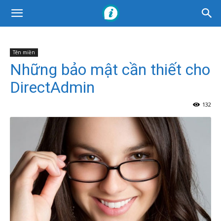
Tên miền
Những bảo mật cần thiết cho
DirectAdmin
132