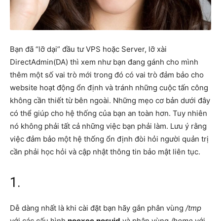
Bạn đã “lỡ dại” đầu tư VPS hoặc Server, lỡ xài
DirectAdmin(DA) thì xem như bạn đang gánh cho mình
thêm một số vai trò mới trong đó có vai trò đảm bảo cho
website hoạt động ổn định và tránh những cuộc tấn công
không cần thiết từ bên ngoài. Những mẹo cơ bản dưới đây
có thể giúp cho hệ thống của bạn an toàn hơn. Tuy nhiên
nó không phải tất cả những việc bạn phải làm. Lưu ý rằng
việc đảm bảo một hệ thống ổn định đòi hỏi người quản trị
cần phải học hỏi và cập nhật thông tin bảo mật liên tục.
1.
Dễ dàng nhất là khi cài đặt bạn hãy gắn phân vùng
/tmp
với các cấu hình
noexec
,
nosuid
và phân vùng
/home
với