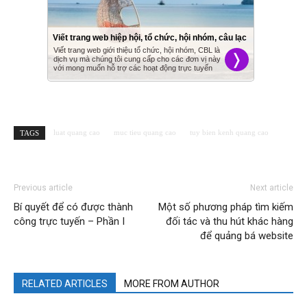
luat quang cao
muc tieu quang cao
tuy bien kenh quang cao
TAGS
Previous article
Next article
Bí quyết để có được thành
Một số phương pháp tìm kiếm
công trực tuyến – Phần I
đối tác và thu hút khác hàng
để quảng bá website
RELATED ARTICLES
MORE FROM AUTHOR