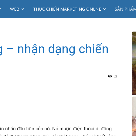
WEB
THỰC CHIẾN MARKETING ONLNE
SẢN PHẨ
g – nhận dạng chiến
52
 tin nhắn đầu tiên của nó. Nó mượn điện thoại di động