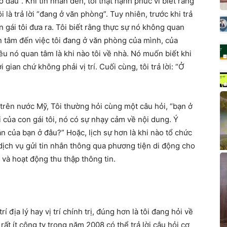
ở đâu”. Khi tin nhắn đến, tôi thật hạnh phúc vì biết rằng
i là trả lời “đang ở văn phòng”. Tuy nhiên, trước khi trả
on gái tôi đưa ra. Tôi biết rằng thực sự nó không quan
an tâm đến việc tôi đang ở văn phòng của mình, của
u nó quan tâm là khi nào tôi về nhà. Nó muốn biết khi
gian chứ không phải vị trí. Cuối cùng, tôi trả lời: “Ở
 trên nước Mỹ, Tôi thường hỏi cùng một câu hỏi, “bạn ở
 của con gái tôi, nó có sự nhạy cảm về nội dung. Ý
n của bạn ở đâu?” Hoặc, lịch sự hơn là khi nào tổ chức
dịch vụ gửi tin nhắn thông qua phương tiện di động cho
và hoạt động thu thập thông tin.
í địa lý hay vị trí chính trị, đúng hơn là tôi đang hỏi về
 rất ít công ty trong năm 2008 có thể trả lời câu hỏi cơ