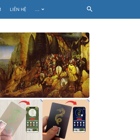
M
LIÊN HỆ
….