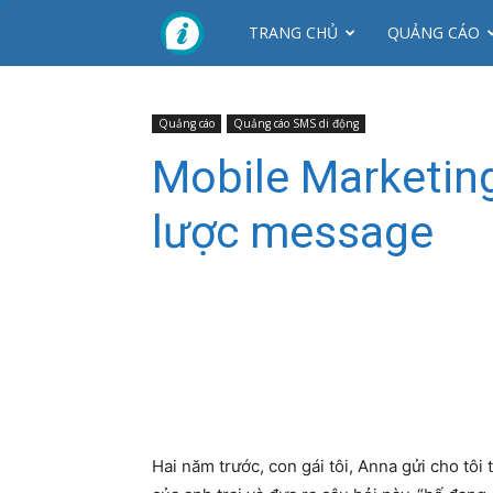
CTY
TRANG CHỦ
QUẢNG CÁO
NHƠN
Quảng cáo
Quảng cáo SMS di động
Mobile Marketin
MỸ
lược message
Hai năm trước, con gái tôi, Anna gửi cho tôi