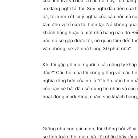
của anh trai và đưa ra câu hỏi này, “bố đang 
nó đang nghĩ tới tôi. Suy nghĩ đầu tiên của tô
lời, tôi xem xét lại ý nghĩa của câu hỏi mà c
tâm đến vị trí của tôi hiện tại. Nó không qu
khách hàng hoặc ở một nhà hàng nào đó. Điề
nào nó sẽ gặp được tôi, nó quan tâm đến thời 
văn phòng, sẽ về nhà trong 30 phút nữa”.
Khi tôi gặp gỡ mọi người ở các công ty khắp
đâu?” Câu hỏi của tôi cũng giống với câu hỏi
nghĩa rộng hơn của nó là “Chiến lược tin nhắ
của bạn sẽ bắt đầu sử dụng tin nhắn và các 
hoạt động marketing, chăm sóc khách hàng, 
Giống như con gái mình, tôi không hỏi về vị tr
sự tính toán thời gian. Và, tôi nhận thấy rằng