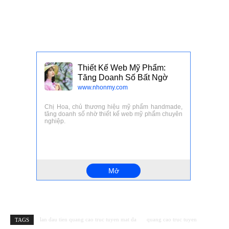
lan dau tien quang cao truc tuyen mat da
quang cao truc tuyen
TAGS