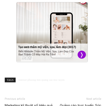
internet phuong tien quang cao truc tuyen
TAGS
Previous article
Next article
Marketing kỹ thuật số Hiệu quả
Quảng cáo trực tuyến: Sức