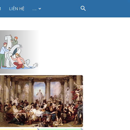
M
LIÊN HỆ
….