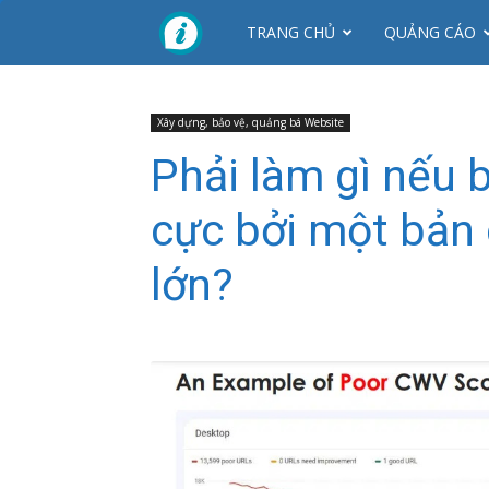
CTY
TRANG CHỦ
QUẢNG CÁO
NHƠN
Xây dựng, bảo vệ, quảng bá Website
Phải làm gì nếu 
MỸ
cực bởi một bản 
lớn?