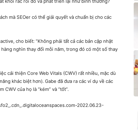
t khỏi rắc rối đó và phát triển lại như bình thường?
ách mà SEOer có thể giải quyết và chuẩn bị cho các
ctive, cho biết: “Không phải tất cả các bản cập nhật
hàng nghìn thay đổi mỗi năm, trong đó có một số thay
việc cải thiện Core Web Vitals (CWV) rất nhiều, mặc dù
h năng khác biệt hơn). Gabe đã đưa ra các ví dụ về các
m CWV của họ là “kém” và “tốt”.