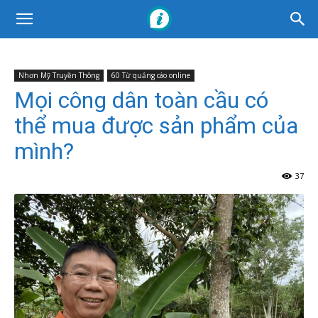
Nhơn Mỹ Truyền Thông
60 Từ quảng cáo online
Mọi công dân toàn cầu có
thể mua được sản phẩm của
mình?
37