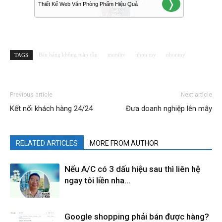
Bán hàng không toàn cầu
muoihv
nhon my
nhonmy
TAGS
Previous article
Next article
Kết nối khách hàng 24/24
Đưa doanh nghiệp lên mây
RELATED ARTICLES
MORE FROM AUTHOR
Nếu A/C có 3 dấu hiệu sau thì liên hệ
ngay tôi liền nha…
Google shopping phải bán được hàng?