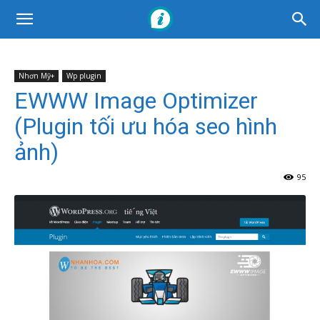
Nhơn Mỹ+
Wp plugin
EWWW Image Optimizer
(Plugin tối ưu hóa seo hình
ảnh)
95