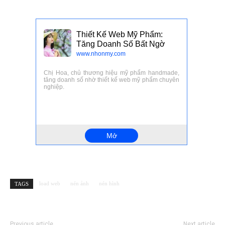
load web
nén ảnh
nén hình
TAGS
Previous article
Next article