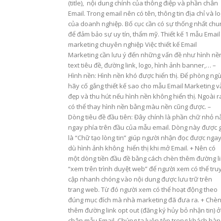
(title), nội dung chính của thông điệp và phần chân
Email. Trong email nên có tên, thông tin địa chỉ và l
của doanh nghiệp. Bố cục cần có sự thống nhất chu
để đảm bảo sự uy tín, thẩm mỹ. Thiết kế 1 mẫu Email
marketing chuyên nghiệp Việc thiết kế Email
Marketing cần lưu ý đến những vấn đề như hình nề
text tiêu đề, đường link, logo, hình ảnh banner,… –
Hình nền: Hình nền khó được hiển thị. Để phòng ng
hãy cố gắng thiết kế sao cho mẫu Email Marketing v
đẹp và thu hút nếu hình nền không hiển thị. Ngoài r
có thể thay hình nền bằng màu nền cũng được. –
Dòng tiêu đề đầu tiên: Đây chính là phần chữ nhỏ 
ngay phía trên đầu của mẫu email. Dòng này được 
là “Chữ tạo lòng tin” giúp người nhận đọc được nga
dù hình ảnh không hiển thị khi mở Email. + Nên có
một dòng tiền đầu đề bằng cách chèn thêm đường l
“xem trên trình duyệt web” để người xem có thể tru
cập nhanh chóng vào nội dung được lưu trữ trên
trang web. Từ đó người xem có thể hoạt động theo
đúng mục đích mà nhà marketing đã đưa ra. + Chè
thêm đường link opt out (đăng ký hủy bỏ nhận tin) ở
chân mẫu Email. Chúng ta luôn tôn trọng khách hàn