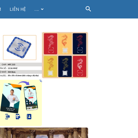
M
LIÊN HỆ
….