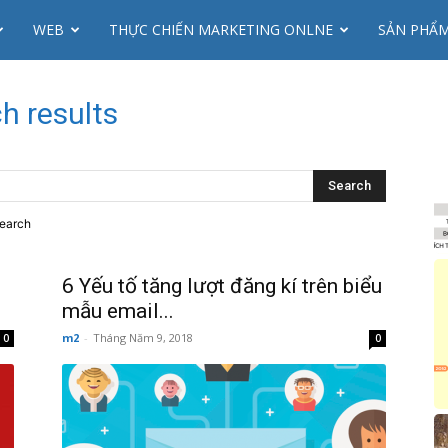
WEB
THỰC CHIẾN MARKETING ONLNE
SẢN PHẨ
h results
search
6 Yếu tố tăng lượt đăng kí trên biểu
mẫu email...
m2
-
Tháng Năm 9, 2018
0
0