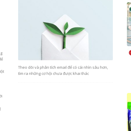
ng
để
Theo dõi và phân tích email để có cái nhìn sâu hơn,
Một
tìm ra những cơ hội chưa được khai thác
ời
g