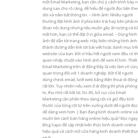
một Email Marketing, bạn cần chú ý cách trình bày n
dung sao cho rõ ràng, dễ hiểu để người đọc tiện the
dõi và nắm bắt thông tin. – Hình ảnh: Nhiều người
thường đặt hình ảnh ở phía bên trái hay bên phải m
đoạn nội dung nhưng nếu muốn gây ấn tượng và bắ
mắt hơn, bạn có thể đặt ở vị giữa email. – Dùng hình
ảnh để dẫn tới trang web: Hãy biến những hình ảnh
thành đường dẫn link tới bài viết hoặc danh mục trê
website của bạn. Bởi vì hầu hết người xem đều có th
quen nhấp chuột vào hình ảnh để xem kĩ hơn. Thiết
Email Marketing trên di động Đây là việc làm vô cùn
quan trọng đối với 1 doanh nghiệp. Bởi tỉ lệ người
dùng check email, lướt web bằng điện thoại di động 
rất lớn. Tuy nhiên nếu xem ở di động thì phải phóng
to, thu nhỏ rất bất lợi. Do đó, bố cục của Email
Marketing cần phân theo dạng cột và giữ đều kích
thước của từng cột từ trên xuống dưới để người đọc
dễ dàng xem hơn. | Bạn đang kinh doanh online và
muốn tìm cách bán hàng online hiệu quả? Đọc ngay
Blog Sapo để cập nhật kiến thức kinh doanh online
hiệu quả và cách mở cửa hàng kinh doanh thiết thự
nhất