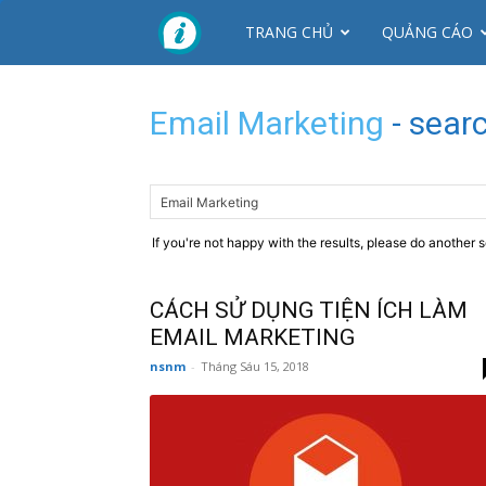
CTY
TRANG CHỦ
QUẢNG CÁO
NHƠN
Email Marketing
-
searc
MỸ
If you're not happy with the results, please do another 
CÁCH SỬ DỤNG TIỆN ÍCH LÀM
EMAIL MARKETING
nsnm
-
Tháng Sáu 15, 2018