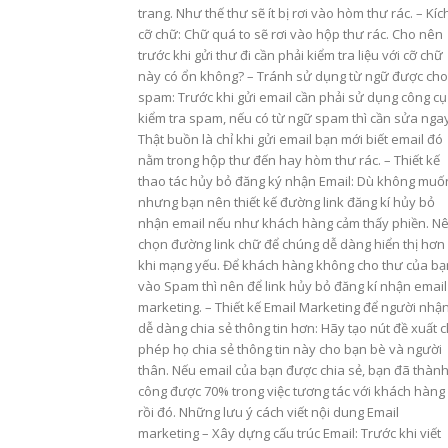
trang. Như thế thư sẽ ít bị rơi vào hòm thư rác. – Kíc
cỡ chữ: Chữ quá to sẽ rơi vào hộp thư rác. Cho nên
trước khi gửi thư đi cần phải kiểm tra liệu với cỡ chữ
này có ổn không? – Tránh sử dụng từ ngữ được cho
spam: Trước khi gửi email cần phải sử dụng công cụ
kiểm tra spam, nếu có từ ngữ spam thì cần sửa ngay
Thật buồn là chỉ khi gửi email bạn mới biết email đó
nằm trong hộp thư đến hay hòm thư rác. – Thiết kế
thao tác hủy bỏ đăng ký nhận Email: Dù không muố
nhưng bạn nên thiết kế đường link đăng kí hủy bỏ
nhận email nếu như khách hàng cảm thấy phiền. N
chọn đường link chữ để chúng dễ dàng hiển thị hơn
khi mạng yếu. Để khách hàng không cho thư của bạ
vào Spam thì nên để link hủy bỏ đăng kí nhận email
marketing. – Thiết kế Email Marketing để người nhậ
dễ dàng chia sẻ thông tin hơn: Hãy tạo nút đề xuất 
phép họ chia sẻ thông tin này cho bạn bè và người
thân. Nếu email của bạn được chia sẻ, bạn đã thàn
công được 70% trong việc tương tác với khách hàng
rồi đó. Những lưu ý cách viết nội dung Email
marketing – Xây dựng cấu trúc Email: Trước khi viết