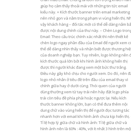
giúp họ cảm thấy thoải mái với những tin tức email
kiểu này. + Kích thước banner trên email marketing
nên nhỏ gọn và nằm trong phạm vi vùng hiển thị. N
vậy khách hàng – đối tác mới có thể dễ dàng nắm bắ
được nội dung chính của thư này. – Chèn Logo tron
Email: Theo cấu trúc chính xác nhất thì nên thiết kế
chèn logo ngay phần đầu của Email để người xem c
thể dễ dàng nhìn thấy và nhận biết được thương hi
của doanh nghiệp bạn. Tuy nhiên, logo không nên 
kích thước quá lớn bởi khi hình ảnh không hiển thị
được thì người khác đang xem một bức thư trắng.
Điều này gây khó chịu cho người xem. Do đó, nên đ
logo nhỏ nhắn ở tiêu đề trên đầu của email thay vì
chính giữa hay ở dưới cùng. Thói quen của người
dùng thường xem từ tay trái nên hãy đặt logo phía
trái còn tiêu đề phía phải hoặc ngược lại. Nếu kích
thước banner không lớn, bạn có thể đưa thêm nội
dung chữ vào vùng hiển thị để người đọc tương tác
nhanh hơn với email khi hình ảnh chưa kịp hiển thị.
Tỉ lệ hợp lý giữa chữ và hình ảnh: Tỉ lệ giữa chữ và
hình ảnh nên là 60% : 40%, với ít nhất 3 hình trên mộ